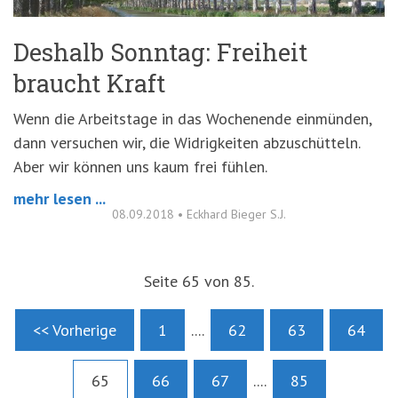
Deshalb Sonntag: Freiheit
braucht Kraft
Wenn die Arbeitstage in das Wochenende einmünden,
dann versuchen wir, die Widrigkeiten abzuschütteln.
Aber wir können uns kaum frei fühlen.
mehr lesen ...
08.09.2018
•
Eckhard Bieger S.J.
Seite 65 von 85.
<< Vorherige
1
....
62
63
64
65
66
67
....
85