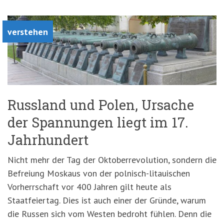
'3')
Zur
Suche
springen
verstehen
(Accesskey
'2')
Russland und Polen, Ursache
der Spannungen liegt im 17.
Jahrhundert
Nicht mehr der Tag der Oktoberrevolution, sondern die
Befreiung Moskaus von der polnisch-litauischen
Vorherrschaft vor 400 Jahren gilt heute als
Staatfeiertag. Dies ist auch einer der Gründe, warum
die Russen sich vom Westen bedroht fühlen. Denn die