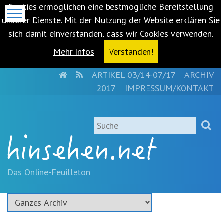
Cookies ermöglichen eine bestmögliche Bereitstellung
unserer Dienste. Mit der Nutzung der Website erklären Sie
sich damit einverstanden, dass wir Cookies verwenden.
Mehr Infos
Verstanden!
HOME
RSS
ARTIKEL 03/14-07/17
ARCHIV
Metanavigation
2017
IMPRESSUM/KONTAKT
Navigationsabkürzungen
Zum
Suche
Inhalt
springen
(Accesskey
'1')
Zur
Das Online-Feuilleton
Navigation
springen
(Accesskey