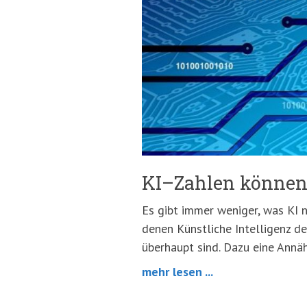
springen
(Accesskey
'2')
KI–Zahlen können
Es gibt immer weniger, was KI ni
denen Künstliche Intelligenz d
überhaupt sind. Dazu eine Annä
mehr lesen ...