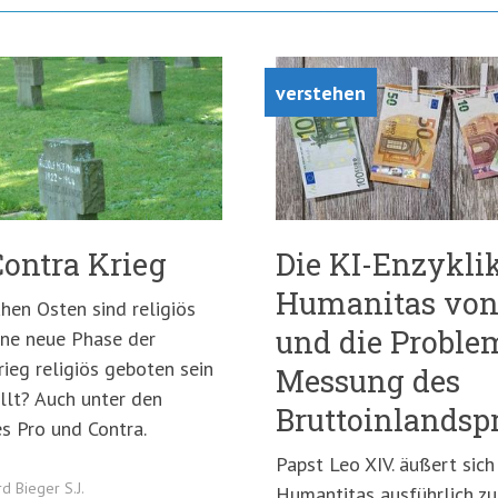
verstehen
Contra Krieg
Die KI-Enzykli
Humanitas von 
hen Osten sind religiös
und die Proble
eine neue Phase der
rieg religiös geboten sein
Messung des
llt? Auch unter den
Bruttoinlandspr
es Pro und Contra.
Papst Leo XIV. äußert sich
d Bieger S.J.
Humantitas ausführlich z