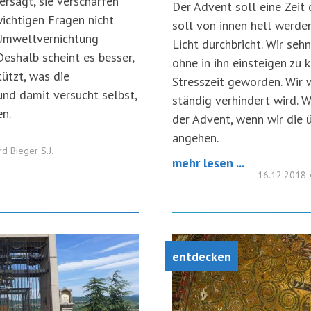
ersagt, sie verschärfen
Der Advent soll eine Zeit
wichtigen Fragen nicht
soll von innen hell werde
, Umweltvernichtung
Licht durchbricht. Wir se
eshalb scheint es besser,
ohne in ihn einsteigen zu 
ützt, was die
Stresszeit geworden. Wir
nd damit versucht selbst,
ständig verhindert wird. W
n.
der Advent, wenn wir die
angehen.
rd Bieger S.J.
mehr lesen ...
16.12.2018
entdecken