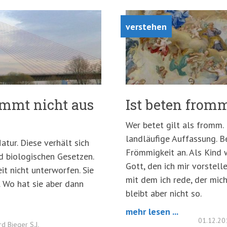
verstehen
ommt nicht aus
Ist beten from
Wer betet gilt als fromm.
landläufige Auffassung. B
atur. Diese verhält sich
Frömmigkeit an. Als Kind wi
d biologischen Gesetzen.
Gott, den ich mir vorstelle
it nicht unterworfen. Sie
mit dem ich rede, der mic
. Wo hat sie aber dann
bleibt aber nicht so.
mehr lesen ...
01.12.2
rd Bieger S.J.