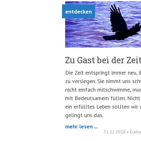
springen
(Accesskey
entdecken
'2')
Zu Gast bei der Zei
Die Zeit entspringt immer neu, i
zu versiegen. Sie nimmt uns sc
nicht einfach mitschwimme, muss
mit Bedeutsamem füllen. Nicht
ein erfülltes Leben sollten wir
gelingt uns das.
mehr lesen ...
31.12.2018
•
Eckha