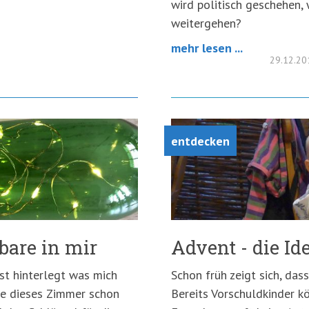
wird politisch geschehen,
weitergehen?
mehr lesen ...
29.12.2
entdecken
are in mir
Advent - die Id
ist hinterlegt was mich
Schon früh zeigt sich, das
be dieses Zimmer schon
Bereits Vorschuldkinder k