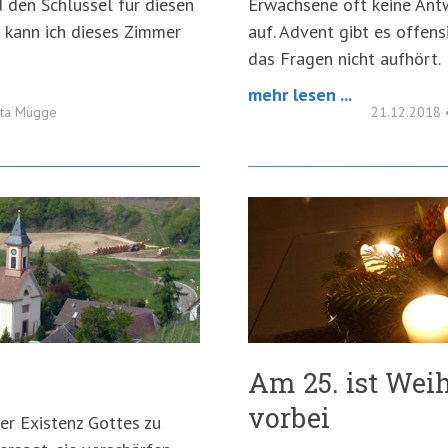
 den Schlüssel für diesen
Erwachsene oft keine Antw
t kann ich dieses Zimmer
auf. Advent gibt es offensi
das Fragen nicht aufhört.
mehr lesen ...
tta Mügge
21.12.2018
Am 25. ist We
vorbei
der Existenz Gottes zu