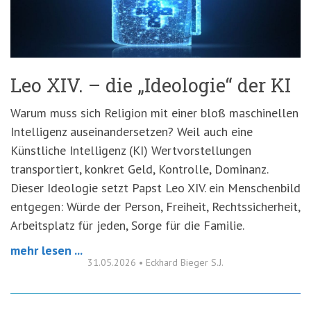
'3')
Zur
Suche
springen
(Accesskey
'2')
Leo XIV. – die „Ideologie“ der KI
Warum muss sich Religion mit einer bloß maschinellen
Intelligenz auseinandersetzen? Weil auch eine
Künstliche Intelligenz (KI) Wertvorstellungen
transportiert, konkret Geld, Kontrolle, Dominanz.
Dieser Ideologie setzt Papst Leo XIV. ein Menschenbild
entgegen: Würde der Person, Freiheit, Rechtssicherheit,
Arbeitsplatz für jeden, Sorge für die Familie.
mehr lesen ...
31.05.2026
•
Eckhard Bieger S.J.