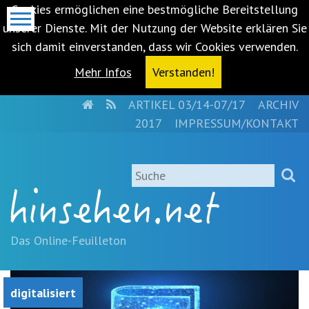
Cookies ermöglichen eine bestmögliche Bereitstellung
unserer Dienste. Mit der Nutzung der Website erklären Sie
sich damit einverstanden, dass wir Cookies verwenden.
Mehr Infos
Verstanden!
HOME
RSS
ARTIKEL 03/14-07/17
ARCHIV
Metanavigation
2017
IMPRESSUM/KONTAKT
Navigationsabkürzungen
Zum
Suche
Inhalt
springen
(Accesskey
'1')
Zur
Das Online-Feuilleton
Navigation
springen
(Accesskey
digitalisiert