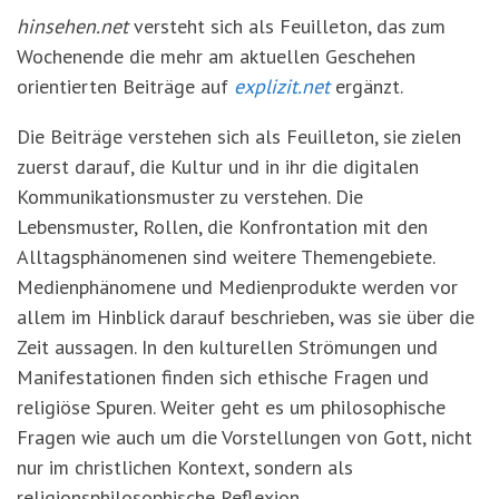
'3')
Zur
hinsehen.net
versteht sich als Feuilleton, das zum
Suche
Wochenende die mehr am aktuellen Geschehen
springen
orientierten Beiträge auf
explizit.net
ergänzt.
(Accesskey
'2')
Die Beiträge verstehen sich als Feuilleton, sie zielen
zuerst darauf, die Kultur und in ihr die digitalen
Kommunikationsmuster zu verstehen. Die
Lebensmuster, Rollen, die Konfrontation mit den
Alltagsphänomenen sind weitere Themengebiete.
Medienphänomene und Medienprodukte werden vor
allem im Hinblick darauf beschrieben, was sie über die
Zeit aussagen. In den kulturellen Strömungen und
Manifestationen finden sich ethische Fragen und
religiöse Spuren. Weiter geht es um philosophische
Fragen wie auch um die Vorstellungen von Gott, nicht
nur im christlichen Kontext, sondern als
religionsphilosophische Reflexion.