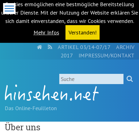
Cookies ermöglichen eine bestmögliche Bereitstellung
unserer Dienste. Mit der Nutzung der Website erklären Sie
sich damit einverstanden, dass wir Cookies verwenden.
Mehr Infos
Verstanden!
HOME
RSS
ARTIKEL 03/14-07/17
ARCHIV
Metanavigation
2017
IMPRESSUM/KONTAKT
Navigationsabkürzungen
Zum
Suche
Inhalt
springen
(Accesskey
'1')
Zur
Das Online-Feuilleton
Navigation
springen
Über uns
(Accesskey