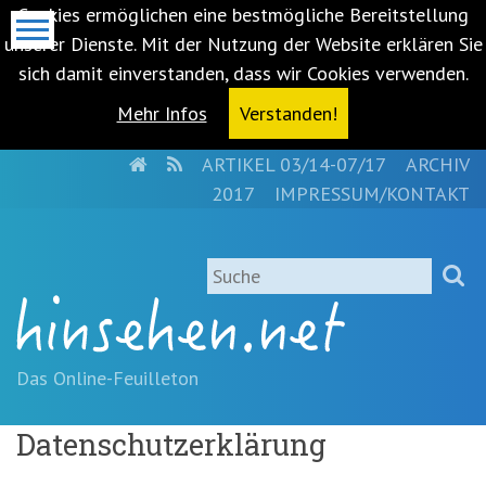
Cookies ermöglichen eine bestmögliche Bereitstellung
unserer Dienste. Mit der Nutzung der Website erklären Sie
sich damit einverstanden, dass wir Cookies verwenden.
Mehr Infos
Verstanden!
HOME
RSS
ARTIKEL 03/14-07/17
ARCHIV
Metanavigation
2017
IMPRESSUM/KONTAKT
Navigationsabkürzungen
Zum
Suche
Inhalt
springen
(Accesskey
'1')
Zur
Das Online-Feuilleton
Navigation
springen
Datenschutzerklärung
(Accesskey