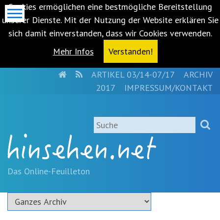
Cookies ermöglichen eine bestmögliche Bereitstellung
unserer Dienste. Mit der Nutzung der Website erklären Sie
sich damit einverstanden, dass wir Cookies verwenden.
Mehr Infos
Verstanden!
HOME
RSS
ARTIKEL 03/14-07/17
ARCHIV
Metanavigation
2017
IMPRESSUM/KONTAKT
Navigationsabkürzungen
Zum
Suche
Inhalt
springen
(Accesskey
'1')
Zur
Das Online-Feuilleton
Navigation
springen
(Accesskey