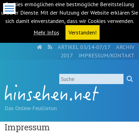
Cookies ermöglichen eine bestmögliche Bereitstellung
unserer Dienste. Mit der Nutzung der Website erklären Sie
sich damit einverstanden, dass wir Cookies verwenden.
Mehr Infos
Verstanden!
HOME
RSS
ARTIKEL 03/14-07/17
ARCHIV
Metanavigation
2017
IMPRESSUM/KONTAKT
Navigationsabkürzungen
Zum
Suche
Inhalt
springen
(Accesskey
'1')
Zur
Das Online-Feuilleton
Navigation
springen
Impressum
(Accesskey