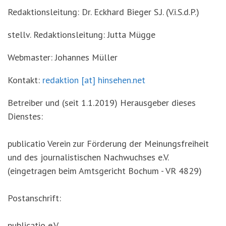
'3')
Zur
Redaktionsleitung: Dr. Eckhard Bieger S.J. (V.i.S.d.P.)
Suche
springen
stellv. Redaktionsleitung: Jutta Mügge
(Accesskey
'2')
Webmaster: Johannes Müller
Kontakt:
redaktion
[at] hinsehen
.net
Betreiber und (seit 1.1.2019) Herausgeber dieses
Dienstes:
publicatio Verein zur Förderung der Meinungsfreiheit
und des journalistischen Nachwuchses e.V.
(eingetragen beim Amtsgericht Bochum - VR 4829)
Postanschrift:
publicatio e.V.