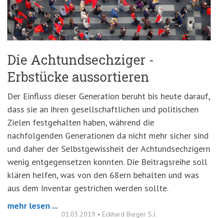
'3')
Zur
Suche
springen
(Accesskey
'2')
Die Achtundsechziger -
Erbstücke aussortieren
Der Einfluss dieser Generation beruht bis heute darauf,
dass sie an ihren gesellschaftlichen und politischen
Zielen festgehalten haben, während die
nachfolgenden Generationen da nicht mehr sicher sind
und daher der Selbstgewissheit der Achtundsechzigern
wenig entgegensetzen konnten. Die Beitragsreihe soll
klären helfen, was von den 68ern behalten und was
aus dem Inventar gestrichen werden sollte.
mehr lesen ...
01.03.2019
•
Eckhard Bieger S.J.