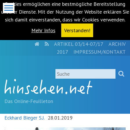
Cookies ermöglichen eine bestmögliche Bereitstellung
unserer Dienste. Mit der Nutzung der Website erklären Sie
sich damit einverstanden, dass wir Cookies verwenden.
Mehr Infos
Verstanden!
HOME
RSS
ARTIKEL 03/14-07/17
ARCHIV
Metanavigation
2017
IMPRESSUM/KONTAKT
Navigationsabkürzungen
Zum
Suche
Inhalt
springen
(Accesskey
'1')
Zur
Das Online-Feuilleton
Navigation
springen
Eckhard Bieger S.J.
28.01.2019
(Accesskey