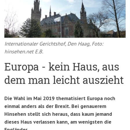
'3')
Zur
Suche
springen
(Accesskey
'2')
Internationaler Gerichtshof, Den Haag, Foto:
hinsehen.net E.B.
Europa - kein Haus, aus
dem man leicht auszieht
Die Wahl im Mai 2019 thematisiert Europa noch
einmal anders als der Brexit. Bei genauerem
Hinsehen stellt sich heraus, dass kaum jemand
dieses Haus verlassen kann, am wenigsten die
Engländer.