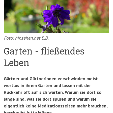
'3')
Zur
Suche
springen
(Accesskey
'2')
Foto: hinsehen.net E.B.
Garten - fließendes
Leben
Gärtner und Gärtnerinnen verschwinden meist
wortlos in ihrem Garten und lassen mit der
Rückkehr oft auf sich warten. Warum sie dort so
lange sind, was sie dort spüren und warum sie
eigentlich keine Meditationszeiten mehr brauchen,
beschreibt Jutta Mügge.