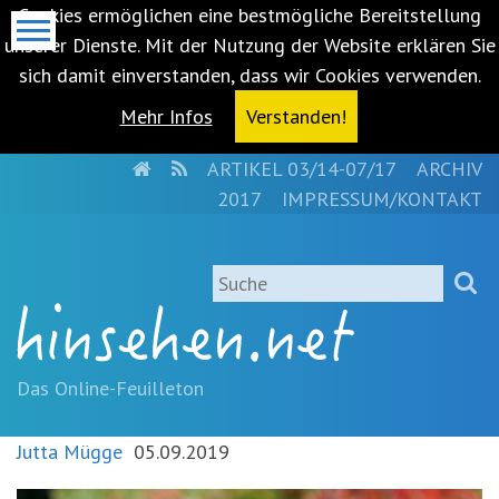
Cookies ermöglichen eine bestmögliche Bereitstellung
unserer Dienste. Mit der Nutzung der Website erklären Sie
sich damit einverstanden, dass wir Cookies verwenden.
Mehr Infos
Verstanden!
HOME
RSS
ARTIKEL 03/14-07/17
ARCHIV
Metanavigation
2017
IMPRESSUM/KONTAKT
Navigationsabkürzungen
Zum
Suche
Inhalt
springen
(Accesskey
'1')
Zur
Das Online-Feuilleton
Navigation
springen
Jutta Mügge
05.09.2019
(Accesskey