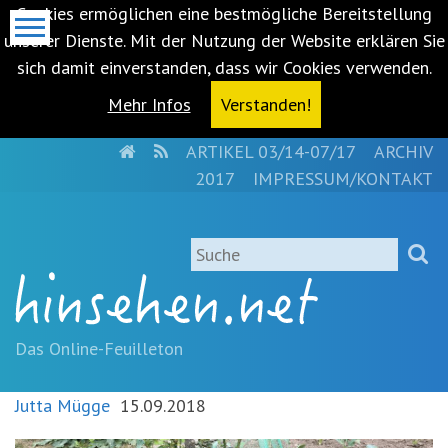
Cookies ermöglichen eine bestmögliche Bereitstellung
unserer Dienste. Mit der Nutzung der Website erklären Sie
sich damit einverstanden, dass wir Cookies verwenden.
Mehr Infos
Verstanden!
HOME
RSS
ARTIKEL 03/14-07/17
ARCHIV
Metanavigation
2017
IMPRESSUM/KONTAKT
Navigationsabkürzungen
Zum
Suche
Inhalt
springen
(Accesskey
'1')
Zur
Das Online-Feuilleton
Navigation
springen
Jutta Mügge
15.09.2018
(Accesskey