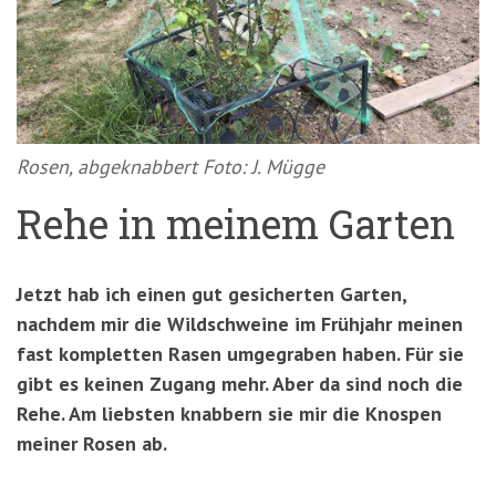
'3')
Zur
Suche
springen
(Accesskey
'2')
Rosen, abgeknabbert Foto: J. Mügge
Rehe in meinem Garten
Jetzt hab ich einen gut gesicherten Garten,
nachdem mir die Wildschweine im Frühjahr meinen
fast kompletten Rasen umgegraben haben. Für sie
gibt es keinen Zugang mehr. Aber da sind noch die
Rehe. Am liebsten knabbern sie mir die Knospen
meiner Rosen ab.