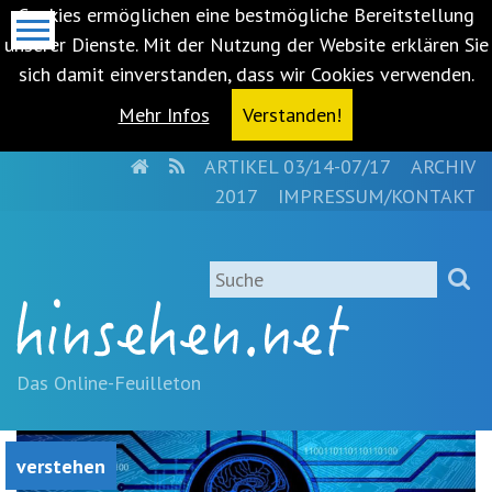
Cookies ermöglichen eine bestmögliche Bereitstellung
unserer Dienste. Mit der Nutzung der Website erklären Sie
sich damit einverstanden, dass wir Cookies verwenden.
Mehr Infos
Verstanden!
HOME
RSS
ARTIKEL 03/14-07/17
ARCHIV
Metanavigation
2017
IMPRESSUM/KONTAKT
Navigationsabkürzungen
Zum
Suche
Inhalt
springen
(Accesskey
'1')
Zur
Das Online-Feuilleton
Navigation
springen
(Accesskey
verstehen