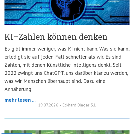
'3')
Zur
Suche
springen
(Accesskey
'2')
KI–Zahlen können denken
Es gibt immer weniger, was KI nicht kann. Was sie kann,
erledigt sie auf jeden Fall schneller als wir. Es sind
Zahlen, mit denen Künstliche Intelligenz denkt. Seit
2022 zwingt uns ChatGPT, uns darüber klar zu werden,
was wir Menschen überhaupt sind. Dazu eine
Annäherung.
mehr lesen ...
19.07.2026
•
Eckhard Bieger S.J.