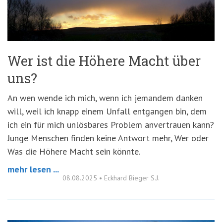
'3')
Zur
Suche
springen
(Accesskey
'2')
Wer ist die Höhere Macht über
uns?
An wen wende ich mich, wenn ich jemandem danken
will, weil ich knapp einem Unfall entgangen bin, dem
ich ein für mich unlösbares Problem anvertrauen kann?
Junge Menschen finden keine Antwort mehr, Wer oder
Was die Höhere Macht sein könnte.
mehr lesen ...
08.08.2025
•
Eckhard Bieger S.J.