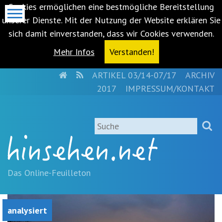
Cookies ermöglichen eine bestmögliche Bereitstellung
unserer Dienste. Mit der Nutzung der Website erklären Sie
sich damit einverstanden, dass wir Cookies verwenden.
Mehr Infos
Verstanden!
HOME
RSS
ARTIKEL 03/14-07/17
ARCHIV
Metanavigation
2017
IMPRESSUM/KONTAKT
Navigationsabkürzungen
Zum
Suche
Inhalt
springen
(Accesskey
'1')
Zur
Das Online-Feuilleton
Navigation
springen
(Accesskey
analysiert