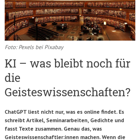
'3')
Zur
Suche
springen
(Accesskey
'2')
Foto: Pexels bei Pixabay
KI – was bleibt noch für
die
Geisteswissenschaften?
ChatGPT liest nicht nur, was es online findet. Es
schreibt Artikel, Seminararbeiten, Gedichte und
fasst Texte zusammen. Genau das, was
Geisteswissenschaftler:innen machen. Wenn die