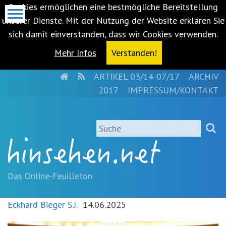
Cookies ermöglichen eine bestmögliche Bereitstellung
unserer Dienste. Mit der Nutzung der Website erklären Sie
sich damit einverstanden, dass wir Cookies verwenden.
Mehr Infos
Verstanden!
HOME
RSS
ARTIKEL 03/14-07/17
ARCHIV
Metanavigation
2017
IMPRESSUM/KONTAKT
Navigationsabkürzungen
Zum
Suche
Inhalt
springen
(Accesskey
'1')
Zur
Das Online-Feuilleton
Navigation
springen
Eckhard Bieger S.J.
14.06.2025
(Accesskey