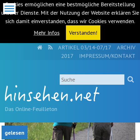
Cookies ermöglichen eine bestmögliche Bereitstellung
unserer Dienste. Mit der Nutzung der Website erklären Sie
sich damit einverstanden, dass wir Cookies verwenden.
Mehr Infos
Verstanden!
HOME
RSS
ARTIKEL 03/14-07/17
ARCHIV
Metanavigation
2017
IMPRESSUM/KONTAKT
Navigationsabkürzungen
Zum
Suche
Inhalt
springen
(Accesskey
'1')
Zur
Das Online-Feuilleton
Navigation
springen
(Accesskey
gelesen