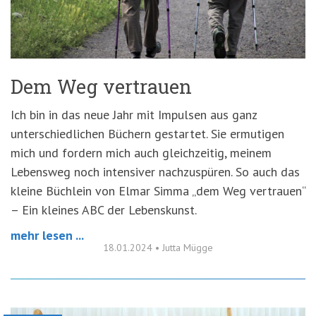
'3')
Zur
Suche
springen
(Accesskey
'2')
Dem Weg vertrauen
Ich bin in das neue Jahr mit Impulsen aus ganz
unterschiedlichen Büchern gestartet. Sie ermutigen
mich und fordern mich auch gleichzeitig, meinem
Lebensweg noch intensiver nachzuspüren. So auch das
kleine Büchlein von Elmar Simma „dem Weg vertrauen“
– Ein kleines ABC der Lebenskunst.
mehr lesen ...
18.01.2024
•
Jutta Mügge