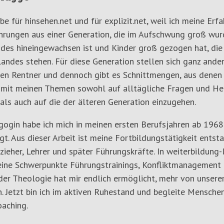
ibe für hinsehen.net und für explizit.net, weil ich meine E
ahrungen aus einer Generation, die im Aufschwung groß wurde
des hineingewachsen ist und Kinder groß gezogen hat, die
andes stehen. Für diese Generation stellen sich ganz ande
gen Rentner und dennoch gibt es Schnittmengen, aus denen b
 mit meinen Themen sowohl auf alltägliche Fragen und He
als auch auf die der älteren Generation einzugehen.
gogin habe ich mich in meinen ersten Berufsjahren ab 1968
gt. Aus dieser Arbeit ist meine Fortbildungstätigkeit ents
rzieher, Lehrer und später Führungskräfte. In weiterbildung-
ine Schwerpunkte Führungstrainings, Konfliktmanagement 
er Theologie hat mir endlich ermöglicht, mehr von unserer c
. Jetzt bin ich im aktiven Ruhestand und begleite Mensche
aching.