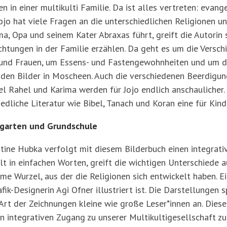
n in einer multikulti Familie. Da ist alles vertreten: evange
ojo hat viele Fragen an die unterschiedlichen Religionen und
ma, Opa und seinem Kater Abraxas führt, greift die Autorin
chtungen in der Familie erzählen. Da geht es um die Versc
nd Frauen, um Essens- und Fastengewohnheiten und um de
nden Bilder in Moscheen. Auch die verschiedenen Beerdigun
el Rahel und Karima werden für Jojo endlich anschaulicher.
edliche Literatur wie Bibel, Tanach und Koran eine für Kind
rgarten und Grundschule
tine Hubka verfolgt mit diesem Bilderbuch einen integrativ
hlt in einfachen Worten, greift die wichtigen Unterschiede a
 Wurzel, aus der die Religionen sich entwickelt haben. Ein
ik-Designerin Agi Ofner illustriert ist. Die Darstellungen 
Art der Zeichnungen kleine wie große Leser*innen an. Dies
en integrativen Zugang zu unserer Multikultigesellschaft zu