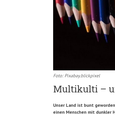
springen
(Accesskey
'2')
Foto: Pixabay.blickpixel
Multikulti – u
Unser Land ist bunt geworden.
einen Menschen mit dunkler H