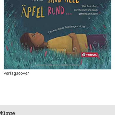
Verlagscover
Mügge