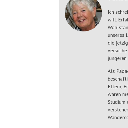
Ich schre
will. Erf
Wohlstan
unseres L
die jetzi
versuche
jüngeren 
Als Päda
beschäfti
Eltern, E
waren me
Studium d
verstehen
Wanderco