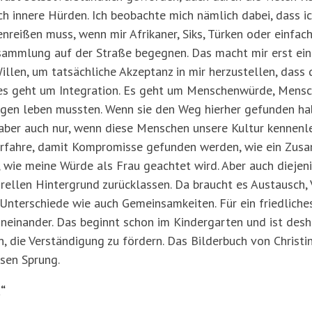
ch innere Hürden. Ich beobachte mich nämlich dabei, dass
nreißen muss, wenn mir Afrikaner, Siks, Türken oder einfa
sammlung auf der Straße begegnen. Das macht mir erst ein
illen, um tatsächliche Akzeptanz in mir herzustellen, das
es geht um Integration. Es geht um Menschenwürde, Menschl
gen leben mussten. Wenn sie den Weg hierher gefunden hab
ber auch nur, wenn diese Menschen unsere Kultur kennenle
 erfahre, damit Kompromisse gefunden werden, wie ein Zu
t, wie meine Würde als Frau geachtet wird. Aber auch dieje
urellen Hintergrund zurücklassen. Da braucht es Austausch,
le Unterschiede wie auch Gemeinsamkeiten. Für ein friedlic
oneinander. Das beginnt schon im Kindergarten und ist desh
, die Verständigung zu fördern. Das Bilderbuch von Christi
giösen Sprung.
“