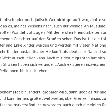
tholisch oder noch jüdisch. Wer nicht getauft war, zählte s
gab es, meines Wissens nach, auch nur wenige. An Muslime k
roßen Wandel vollzogen. Mit den ersten Fremdarbeitern au
ehende Gesichter auf den Straßen sehen. Das ist für die f
er und Enkelkinder wurden und werden mit vielen Nationen
ehr Kinder ausländischer Herkunft als deutsche. Da sind so
r Welt ausschließen kann. Auch mit den Migranten hat sic
en Straßen haben sich verändert. Auch existieren inzwischen
eligionen. Multikulti eben.
beheimatet bin, ändert, globaler wird, dann liegt es für mi
nd kann lernen, größer, weltweiter, über Grenzen hinaus zu 
st selbstverständlich geworden, auch durch die vielen Rei