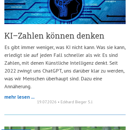
'3')
Zur
Suche
springen
(Accesskey
'2')
KI–Zahlen können denken
Es gibt immer weniger, was KI nicht kann. Was sie kann,
erledigt sie auf jeden Fall schneller als wir. Es sind
Zahlen, mit denen Künstliche Intelligenz denkt. Seit
2022 zwingt uns ChatGPT, uns darüber klar zu werden,
was wir Menschen überhaupt sind. Dazu eine
Annäherung.
mehr lesen ...
19.07.2026
•
Eckhard Bieger S.J.