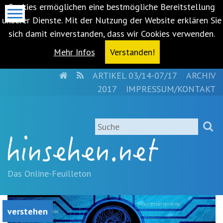
Cookies ermöglichen eine bestmögliche Bereitstellung
unserer Dienste. Mit der Nutzung der Website erklären Sie
sich damit einverstanden, dass wir Cookies verwenden.
Mehr Infos
Verstanden!
HOME
RSS
ARTIKEL 03/14-07/17
ARCHIV
Metanavigation
2017
IMPRESSUM/KONTAKT
Navigationsabkürzungen
Zum
Suche
Inhalt
springen
(Accesskey
'1')
Zur
Das Online-Feuilleton
Navigation
springen
(Accesskey
verstehen