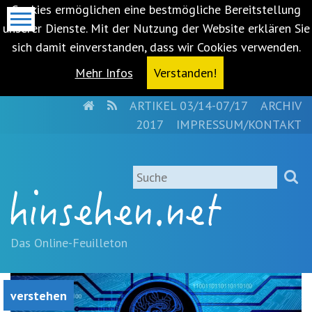
Cookies ermöglichen eine bestmögliche Bereitstellung
unserer Dienste. Mit der Nutzung der Website erklären Sie
sich damit einverstanden, dass wir Cookies verwenden.
Mehr Infos
Verstanden!
HOME
RSS
ARTIKEL 03/14-07/17
ARCHIV
Metanavigation
2017
IMPRESSUM/KONTAKT
Navigationsabkürzungen
Zum
Suche
Inhalt
springen
(Accesskey
'1')
Zur
Das Online-Feuilleton
Navigation
springen
(Accesskey
verstehen