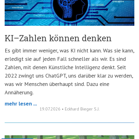
'3')
Zur
Suche
springen
(Accesskey
'2')
KI–Zahlen können denken
Es gibt immer weniger, was KI nicht kann. Was sie kann,
erledigt sie auf jeden Fall schneller als wir. Es sind
Zahlen, mit denen Künstliche Intelligenz denkt. Seit
2022 zwingt uns ChatGPT, uns darüber klar zu werden,
was wir Menschen überhaupt sind. Dazu eine
Annäherung.
mehr lesen ...
19.07.2026
•
Eckhard Bieger S.J.