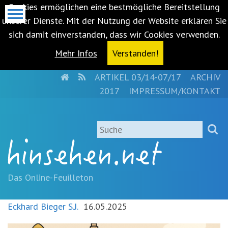
Cookies ermöglichen eine bestmögliche Bereitstellung
unserer Dienste. Mit der Nutzung der Website erklären Sie
sich damit einverstanden, dass wir Cookies verwenden.
Mehr Infos
Verstanden!
HOME
RSS
ARTIKEL 03/14-07/17
ARCHIV
Metanavigation
2017
IMPRESSUM/KONTAKT
Navigationsabkürzungen
Zum
Suche
Inhalt
springen
(Accesskey
'1')
Zur
Das Online-Feuilleton
Navigation
springen
Eckhard Bieger S.J.
16.05.2025
(Accesskey