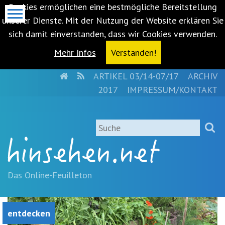
Cookies ermöglichen eine bestmögliche Bereitstellung
unserer Dienste. Mit der Nutzung der Website erklären Sie
sich damit einverstanden, dass wir Cookies verwenden.
Mehr Infos
Verstanden!
HOME
RSS
ARTIKEL 03/14-07/17
ARCHIV
Metanavigation
2017
IMPRESSUM/KONTAKT
Navigationsabkürzungen
Zum
Suche
Inhalt
springen
(Accesskey
'1')
Zur
Das Online-Feuilleton
Navigation
springen
(Accesskey
entdecken