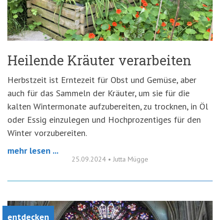
'3')
Zur
Suche
springen
(Accesskey
'2')
Heilende Kräuter verarbeiten
Herbstzeit ist Erntezeit für Obst und Gemüse, aber
auch für das Sammeln der Kräuter, um sie für die
kalten Wintermonate aufzubereiten, zu trocknen, in Öl
oder Essig einzulegen und Hochprozentiges für den
Winter vorzubereiten.
mehr lesen ...
25.09.2024
•
Jutta Mügge
entdecken