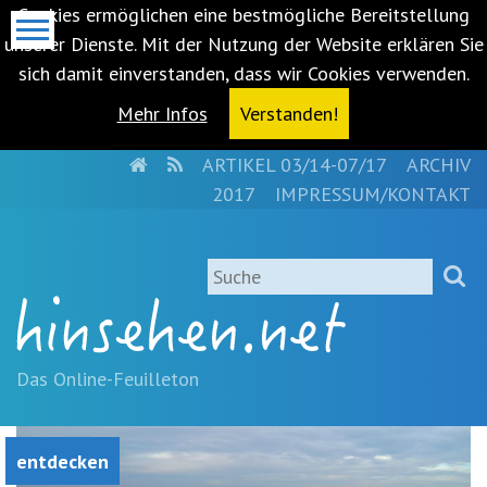
Cookies ermöglichen eine bestmögliche Bereitstellung
unserer Dienste. Mit der Nutzung der Website erklären Sie
sich damit einverstanden, dass wir Cookies verwenden.
Mehr Infos
Verstanden!
HOME
RSS
ARTIKEL 03/14-07/17
ARCHIV
Metanavigation
2017
IMPRESSUM/KONTAKT
Navigationsabkürzungen
Zum
Suche
Inhalt
springen
(Accesskey
'1')
Zur
Das Online-Feuilleton
Navigation
springen
(Accesskey
entdecken