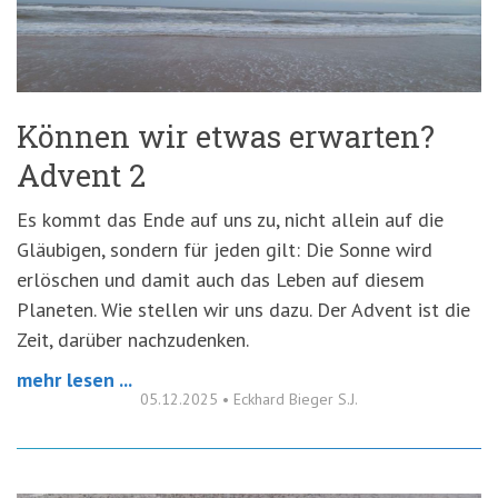
'3')
Zur
Suche
springen
(Accesskey
'2')
Können wir etwas erwarten?
Advent 2
Es kommt das Ende auf uns zu, nicht allein auf die
Gläubigen, sondern für jeden gilt: Die Sonne wird
erlöschen und damit auch das Leben auf diesem
Planeten. Wie stellen wir uns dazu. Der Advent ist die
Zeit, darüber nachzudenken.
mehr lesen ...
05.12.2025
•
Eckhard Bieger S.J.