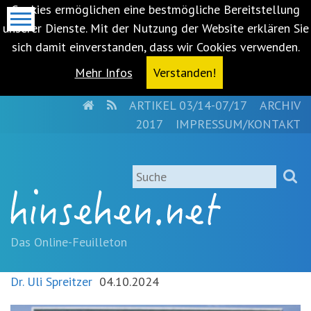
Cookies ermöglichen eine bestmögliche Bereitstellung
unserer Dienste. Mit der Nutzung der Website erklären Sie
sich damit einverstanden, dass wir Cookies verwenden.
Mehr Infos
Verstanden!
HOME
RSS
ARTIKEL 03/14-07/17
ARCHIV
Metanavigation
2017
IMPRESSUM/KONTAKT
Navigationsabkürzungen
Zum
Suche
Inhalt
springen
(Accesskey
'1')
Zur
Das Online-Feuilleton
Navigation
springen
Dr. Uli Spreitzer
04.10.2024
(Accesskey