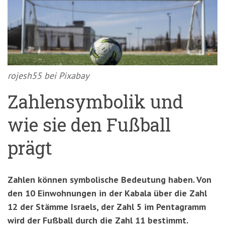
'3')
Zur
Suche
springen
(Accesskey
'2')
rojesh55 bei Pixabay
Zahlensymbolik und
wie sie den Fußball
prägt
Zahlen können symbolische Bedeutung haben. Von
den 10 Einwohnungen in der Kabala über die Zahl
12 der Stämme Israels, der Zahl 5 im Pentagramm
wird der Fußball durch die Zahl 11 bestimmt.