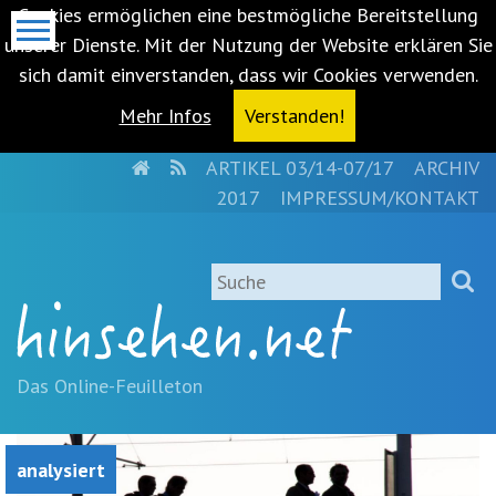
Cookies ermöglichen eine bestmögliche Bereitstellung
unserer Dienste. Mit der Nutzung der Website erklären Sie
sich damit einverstanden, dass wir Cookies verwenden.
Mehr Infos
Verstanden!
HOME
RSS
ARTIKEL 03/14-07/17
ARCHIV
Metanavigation
2017
IMPRESSUM/KONTAKT
Navigationsabkürzungen
Zum
Suche
Inhalt
springen
(Accesskey
'1')
Zur
Das Online-Feuilleton
Navigation
springen
(Accesskey
analysiert