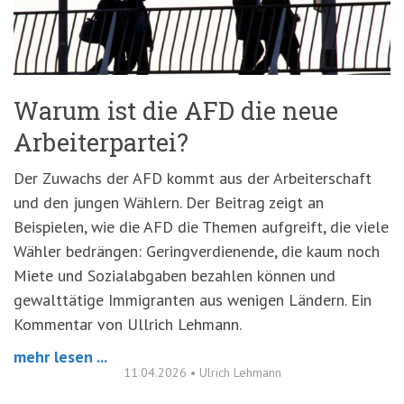
'3')
Zur
Suche
springen
(Accesskey
'2')
Warum ist die AFD die neue
Arbeiterpartei?
Der Zuwachs der AFD kommt aus der Arbeiterschaft
und den jungen Wählern. Der Beitrag zeigt an
Beispielen, wie die AFD die Themen aufgreift, die viele
Wähler bedrängen: Geringverdienende, die kaum noch
Miete und Sozialabgaben bezahlen können und
gewalttätige Immigranten aus wenigen Ländern. Ein
Kommentar von Ullrich Lehmann.
mehr lesen ...
11.04.2026
•
Ulrich Lehmann