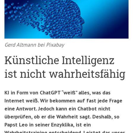
'3')
Zur
Suche
springen
(Accesskey
'2')
Gerd Altmann bei Pixabay
Künstliche Intelligenz
ist nicht wahrheitsfähig
KI in Form von ChatGPT “weiß” alles, was das
Internet weiẞ. Wir bekommen auf fast jede Frage
eine Antwort. Jedoch kann ein Chatbot nicht
überprüfen, ob er die Wahrheit sagt. Deshalb, so
Papst Leo in seiner Enzyklika, ist ein
Wahrheitstraining entscheidend. Leistet das unser