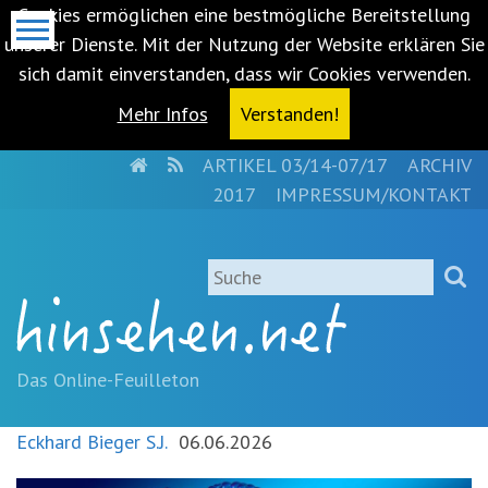
Cookies ermöglichen eine bestmögliche Bereitstellung
unserer Dienste. Mit der Nutzung der Website erklären Sie
sich damit einverstanden, dass wir Cookies verwenden.
Mehr Infos
Verstanden!
HOME
RSS
ARTIKEL 03/14-07/17
ARCHIV
Metanavigation
2017
IMPRESSUM/KONTAKT
Navigationsabkürzungen
Zum
Suche
Inhalt
springen
(Accesskey
'1')
Zur
Das Online-Feuilleton
Navigation
springen
Eckhard Bieger S.J.
06.06.2026
(Accesskey