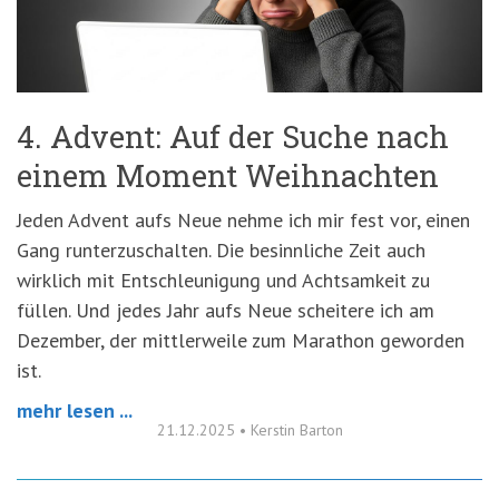
'3')
Zur
Suche
springen
(Accesskey
'2')
4. Advent: Auf der Suche nach
einem Moment Weihnachten
Jeden Advent aufs Neue nehme ich mir fest vor, einen
Gang runterzuschalten. Die besinnliche Zeit auch
wirklich mit Entschleunigung und Achtsamkeit zu
füllen. Und jedes Jahr aufs Neue scheitere ich am
Dezember, der mittlerweile zum Marathon geworden
ist.
mehr lesen ...
21.12.2025
•
Kerstin Barton