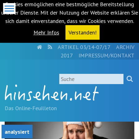
Cookies ermöglichen eine bestmögliche Bereitstellung
unserer Dienste. Mit der Nutzung der Website erklären Sie
sich damit einverstanden, dass wir Cookies verwenden.
Mehr Infos
Verstanden!
HOME
RSS
ARTIKEL 03/14-07/17
ARCHIV
Metanavigation
2017
IMPRESSUM/KONTAKT
Navigationsabkürzungen
Zum
Suche
Inhalt
springen
(Accesskey
'1')
Zur
Das Online-Feuilleton
Navigation
springen
(Accesskey
analysiert