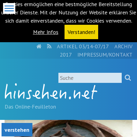
Cookies ermöglichen eine bestmögliche Bereitstellung
unserer Dienste. Mit der Nutzung der Website erklären Sie
sich damit einverstanden, dass wir Cookies verwenden.
Mehr Infos
Verstanden!
HOME
RSS
ARTIKEL 03/14-07/17
ARCHIV
Metanavigation
2017
IMPRESSUM/KONTAKT
Navigationsabkürzungen
Zum
Suche
Inhalt
springen
(Accesskey
'1')
Zur
Das Online-Feuilleton
Navigation
springen
(Accesskey
verstehen