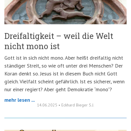
'3')
Zur
Suche
springen
(Accesskey
'2')
Dreifaltigkeit – weil die Welt
nicht mono ist
Gott ist in sich nicht mono. Aber heißt dreifaltig nicht
ständiger Streit, so wie oft unter drei Menschen? Der
Koran denkt so. Jesus ist in diesem Buch nicht Gott
gleich. Vielfalt scheint gefährlich. Ist es sicherer, wenn
nur einer regiert? Aber geht Demokratie “mono”?
mehr lesen ...
14.06.2025
•
Eckhard Bieger S.J.