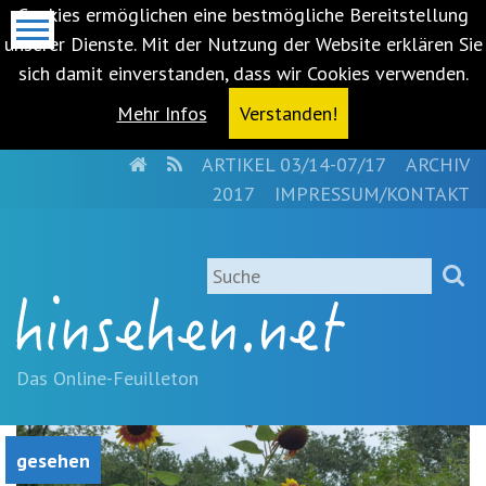
Cookies ermöglichen eine bestmögliche Bereitstellung
unserer Dienste. Mit der Nutzung der Website erklären Sie
sich damit einverstanden, dass wir Cookies verwenden.
Mehr Infos
Verstanden!
HOME
RSS
ARTIKEL 03/14-07/17
ARCHIV
Metanavigation
2017
IMPRESSUM/KONTAKT
Navigationsabkürzungen
Zum
Suche
Inhalt
springen
(Accesskey
'1')
Zur
Das Online-Feuilleton
Navigation
springen
(Accesskey
gesehen