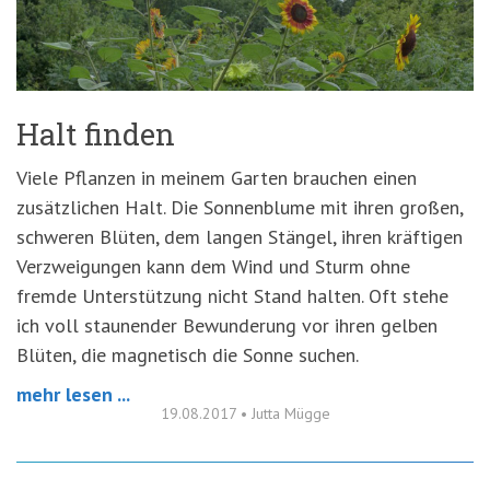
'3')
Zur
Suche
springen
(Accesskey
'2')
Halt finden
Viele Pflanzen in meinem Garten brauchen einen
zusätzlichen Halt. Die Sonnenblume mit ihren großen,
schweren Blüten, dem langen Stängel, ihren kräftigen
Verzweigungen kann dem Wind und Sturm ohne
fremde Unterstützung nicht Stand halten. Oft stehe
ich voll staunender Bewunderung vor ihren gelben
Blüten, die magnetisch die Sonne suchen.
mehr lesen ...
19.08.2017
•
Jutta Mügge