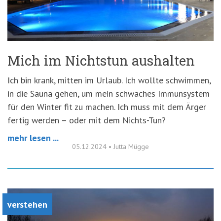
'3')
Zur
Suche
springen
(Accesskey
'2')
Mich im Nichtstun aushalten
Ich bin krank, mitten im Urlaub. Ich wollte schwimmen,
in die Sauna gehen, um mein schwaches Immunsystem
für den Winter fit zu machen. Ich muss mit dem Ärger
fertig werden – oder mit dem Nichts-Tun?
mehr lesen ...
05.12.2024
•
Jutta Mügge
verstehen