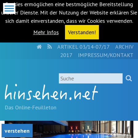
Cookies ermöglichen eine bestmögliche Bereitstellung
unserer Dienste. Mit der Nutzung der Website erklären Sie
sich damit einverstanden, dass wir Cookies verwenden.
Mehr Infos
Verstanden!
HOME
RSS
ARTIKEL 03/14-07/17
ARCHIV
Metanavigation
2017
IMPRESSUM/KONTAKT
Navigationsabkürzungen
Zum
Suche
Inhalt
springen
(Accesskey
'1')
Zur
Das Online-Feuilleton
Navigation
springen
(Accesskey
verstehen