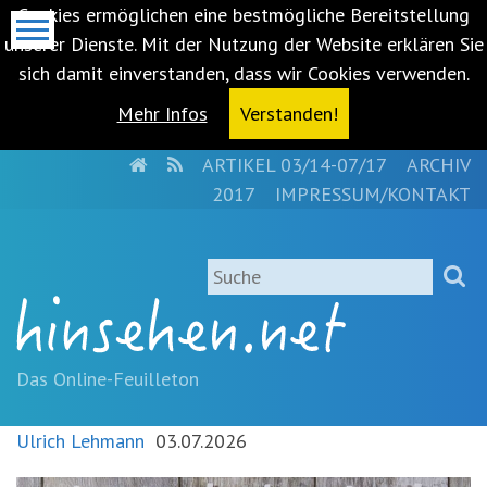
Cookies ermöglichen eine bestmögliche Bereitstellung
unserer Dienste. Mit der Nutzung der Website erklären Sie
sich damit einverstanden, dass wir Cookies verwenden.
Mehr Infos
Verstanden!
HOME
RSS
ARTIKEL 03/14-07/17
ARCHIV
Metanavigation
2017
IMPRESSUM/KONTAKT
Navigationsabkürzungen
Zum
Suche
Inhalt
springen
(Accesskey
'1')
Zur
Das Online-Feuilleton
Navigation
springen
Ulrich Lehmann
03.07.2026
(Accesskey