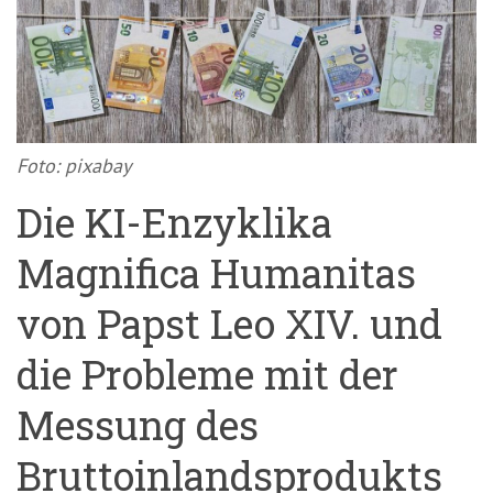
'3')
Zur
Suche
springen
(Accesskey
'2')
Foto: pixabay
Die KI-Enzyklika
Magnifica Humanitas
von Papst Leo XIV. und
die Probleme mit der
Messung des
Bruttoinlandsprodukts