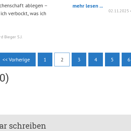
echenschaft ablegen –
mehr lesen ...
02.11.2025
ich verbockt, was ich
rd Bieger S.J.
<< Vorherige
1
2
3
4
5
6
0)
r schreiben