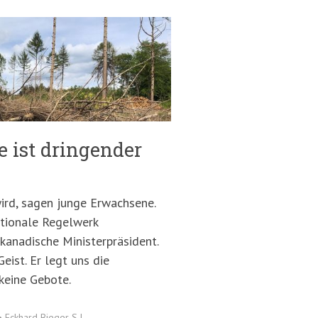
ie ist dringender
ird, sagen junge Erwachsene.
ationale Regelwerk
kanadische Ministerpräsident.
eist. Er legt uns die
 keine Gebote.
•
Eckhard Bieger S.J.