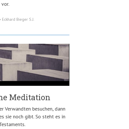
 vor.
•
Eckhard Bieger S.J.
ine Meditation
rer Verwandten besuchen, dann
s sie noch gibt. So steht es in
 Testaments.