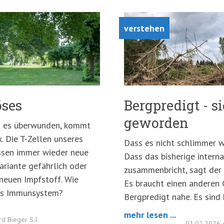
verstehen
öses
Bergpredigt - s
geworden
ist es überwunden, kommt
k. Die T-Zellen unseres
Dass es nicht schlimmer w
sen immer wieder neue
Dass das bisherige intern
Variante gefährlich oder
zusammenbricht, sagt der 
 neuen Impfstoff. Wie
Es braucht einen anderen G
hes Immunsystem?
Bergpredigt nahe. Es sind
mehr lesen ...
rd Bieger S.J.
01.02.2026