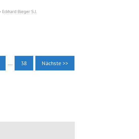
•
Eckhard Bieger S.J.
....
38
Nächste >>