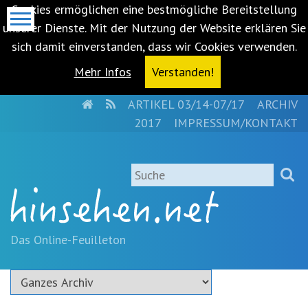
Cookies ermöglichen eine bestmögliche Bereitstellung
unserer Dienste. Mit der Nutzung der Website erklären Sie
sich damit einverstanden, dass wir Cookies verwenden.
Mehr Infos
Verstanden!
HOME
RSS
ARTIKEL 03/14-07/17
ARCHIV
Metanavigation
2017
IMPRESSUM/KONTAKT
Navigationsabkürzungen
Zum
Suche
Inhalt
springen
(Accesskey
'1')
Zur
Das Online-Feuilleton
Navigation
springen
(Accesskey