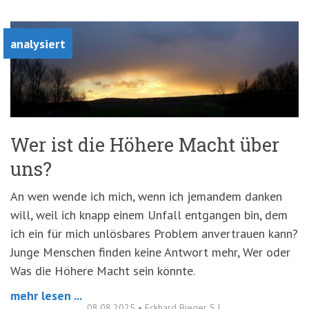
'3')
Zur
Suche
springen
analysiert
(Accesskey
'2')
Wer ist die Höhere Macht über
uns?
An wen wende ich mich, wenn ich jemandem danken
will, weil ich knapp einem Unfall entgangen bin, dem
ich ein für mich unlösbares Problem anvertrauen kann?
Junge Menschen finden keine Antwort mehr, Wer oder
Was die Höhere Macht sein könnte.
mehr lesen ...
08.08.2025
•
Eckhard Bieger S.J.