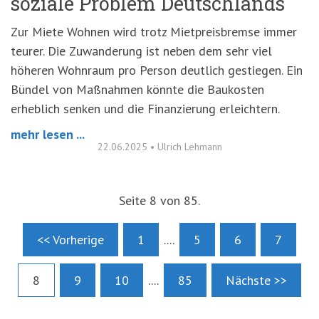
soziale Problem Deutschlands
Zur Miete Wohnen wird trotz Mietpreisbremse immer
teurer. Die Zuwanderung ist neben dem sehr viel
höheren Wohnraum pro Person deutlich gestiegen. Ein
Bündel von Maßnahmen könnte die Baukosten
erheblich senken und die Finanzierung erleichtern.
mehr lesen ...
22.06.2025
•
Ulrich Lehmann
Seite 8 von 85.
<< Vorherige
1
....
5
6
7
8
9
10
....
85
Nächste >>