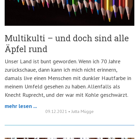
'3')
Zur
Suche
springen
(Accesskey
'2')
Multikulti – und doch sind alle
Äpfel rund
Unser Land ist bunt geworden. Wenn ich 70 Jahre
zurückschaue, dann kann ich mich nicht erinnern,
damals live einen Menschen mit dunkler Hautfarbe in
meinem Umfeld gesehen zu haben. Allenfalls als
Knecht Ruprecht, und der war mit Kohle geschwärzt.
mehr lesen ...
09.12.2021
•
Jutta Mügge