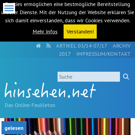
Cookies ermöglichen eine bestmögliche Bereitstellung
unserer Dienste. Mit der Nutzung der Website erklären Sie
sich damit einverstanden, dass wir Cookies verwenden.
Mehr Infos
Verstanden!
HOME
RSS
ARTIKEL 03/14-07/17
ARCHIV
Metanavigation
2017
IMPRESSUM/KONTAKT
Navigationsabkürzungen
Zum
Suche
Inhalt
springen
(Accesskey
'1')
Zur
Das Online-Feuilleton
Navigation
springen
(Accesskey
gelesen