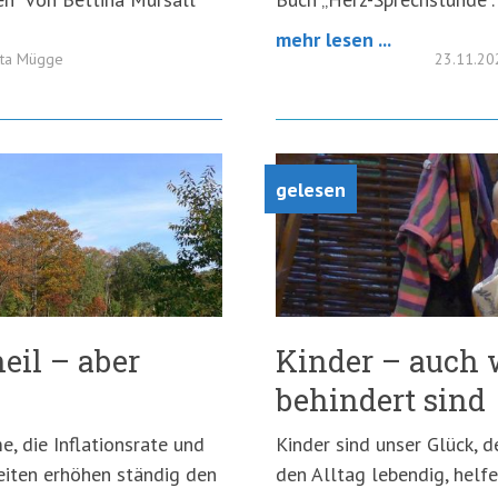
mehr lesen ...
tta Mügge
23.11.2
gelesen
heil – aber
Kinder – auch 
behindert sind
e, die Inflationsrate und
Kinder sind unser Glück, d
keiten erhöhen ständig den
den Alltag lebendig, helf