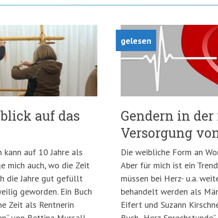
gelesen
blick auf das
Gendern in der
Versorgung vo
h kann auf 10 Jahre als
Die weibliche Form an Wort
ge mich auch, wo die Zeit
Aber für mich ist ein Tren
h die Jahre gut gefüllt
müssen bei Herz- u.a. wei
weilig geworden. Ein Buch
behandelt werden als Män
ne Zeit als Rentnerin
Eifert und Suzann Kirschne
en“ von Bettina Mursall
Buch „Herz-Sprechstunde“.