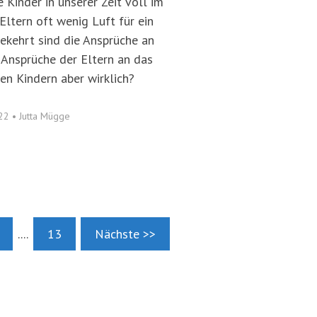
e Kinder in unserer Zeit voll im
Eltern oft wenig Luft für ein
ekehrt sind die Ansprüche an
e Ansprüche der Eltern an das
en Kindern aber wirklich?
022
•
Jutta Mügge
....
13
Nächste >>