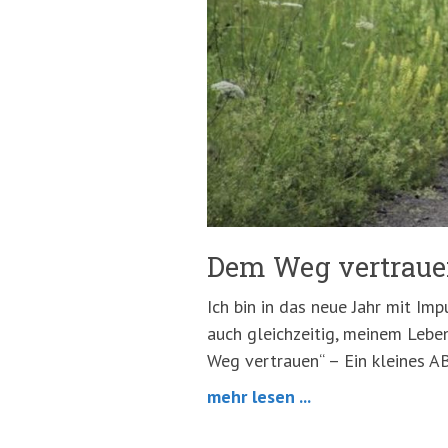
springen
(Accesskey
'2')
Dem Weg vertrau
Ich bin in das neue Jahr mit Im
auch gleichzeitig, meinem Lebe
Weg vertrauen“ – Ein kleines A
mehr lesen ...