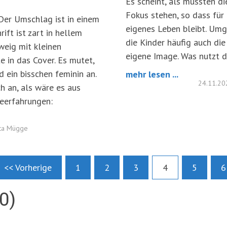
Es scheint, als müssten di
Fokus stehen, so dass für 
 Der Umschlag ist in einem
eigenes Leben bleibt. Umg
rift ist zart in hellem
die Kinder häufig auch di
Zweig mit kleinen
eigene Image. Was nutzt d
 in das Cover. Es mutet,
nd ein bisschen feminin an.
mehr lesen ...
24.11.2
ch an, als wäre es aus
eerfahrungen:
tta Mügge
<< Vorherige
1
2
3
4
5
6
0)