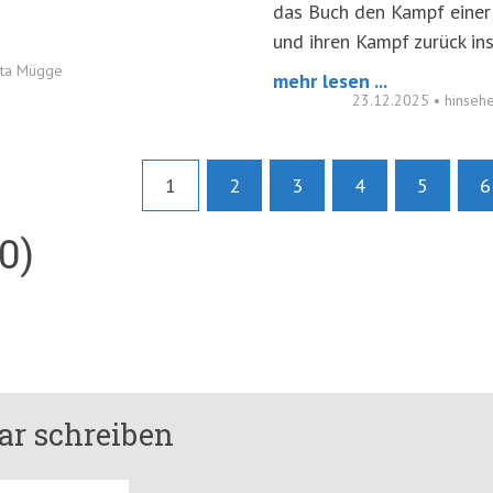
das Buch den Kampf einer
und ihren Kampf zurück in
tta Mügge
mehr lesen ...
23.12.2025
•
hinsehe
1
2
3
4
5
6
0)
r schreiben