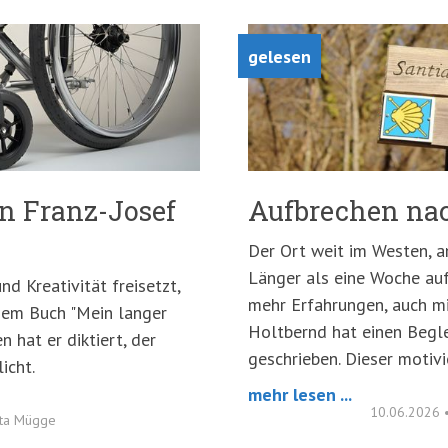
gelesen
n Franz-Josef
Aufbrechen na
Der Ort weit im Westen, a
Länger als eine Woche au
 Kreativität freisetzt,
mehr Erfahrungen, auch mi
inem Buch "Mein langer
Holtbernd hat einen Begl
 hat er diktiert, der
geschrieben. Dieser motiv
icht.
mehr lesen ...
10.06.2026
tta Mügge