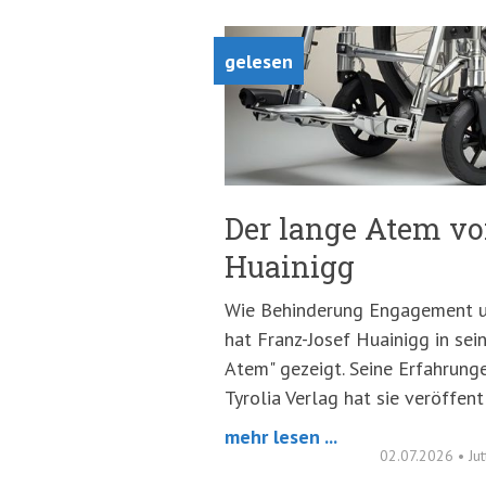
gelesen
Der lange Atem vo
Huainigg
Wie Behinderung Engagement und
hat Franz-Josef Huainigg in se
Atem" gezeigt. Seine Erfahrungen
Tyrolia Verlag hat sie veröffentl
mehr lesen ...
02.07.2026
•
Ju