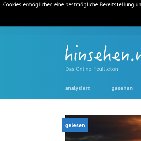
Cookies ermöglichen eine bestmögliche Bereitstellung un
Metanavigation
Navigationsabkürzungen
Zum
Inhalt
Das Online-Feuilleton
springen
(Accesskey
Hauptnavigation
navigation
analysiert
gesehen
'1')
Zur
überspringen
Navigation
springen
(Accesskey
'3')
Zur
gelesen
Suche