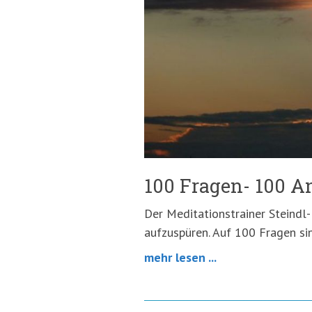
springen
(Accesskey
'2')
100 Fragen- 100 A
Der Meditationstrainer Steindl-
aufzuspüren. Auf 100 Fragen si
mehr lesen ...