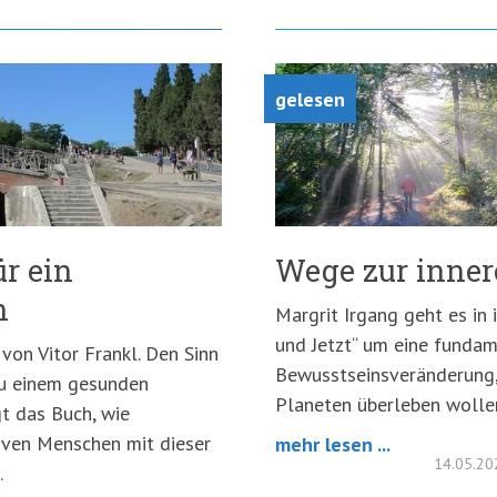
gelesen
ür ein
Wege zur inner
n
Margrit Irgang geht es in
und Jetzt“ um eine funda
von Vitor Frankl. Den Sinn
Bewusstseinsveränderung,
zu einem gesunden
Planeten überleben wolle
gt das Buch, wie
ven Menschen mit dieser
mehr lesen ...
14.05.2
.