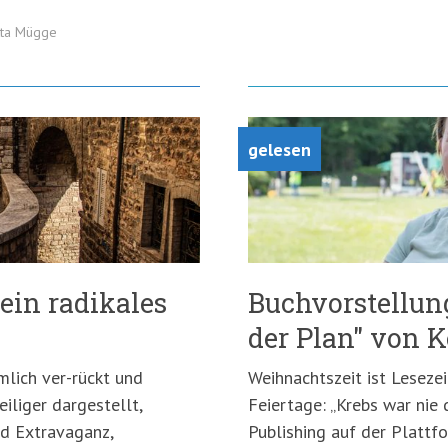
tta Mügge
gelesen
 ein radikales
Buchvorstellun
der Plan" von K
emlich ver-rückt und
Weihnachtszeit ist Lesezeit
eiliger dargestellt,
Feiertage: „Krebs war nie 
nd Extravaganz,
Publishing auf der Platt