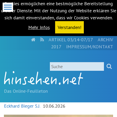
Cookies ermöglichen eine bestmögliche Bereitstellung
unserer Dienste. Mit der Nutzung der Website erklären Sie
sich damit einverstanden, dass wir Cookies verwenden.
Mehr Infos
Verstanden!
HOME
RSS
ARTIKEL 03/14-07/17
ARCHIV
Metanavigation
2017
IMPRESSUM/KONTAKT
Navigationsabkürzungen
Zum
Suche
Inhalt
springen
(Accesskey
'1')
Zur
Das Online-Feuilleton
Navigation
springen
Eckhard Bieger S.J.
10.06.2026
(Accesskey