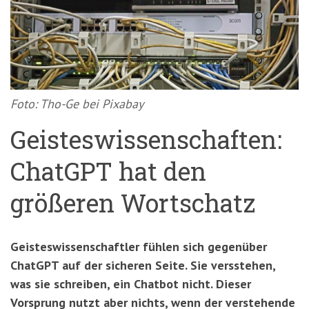
'3')
Zur
Suche
springen
(Accesskey
'2')
Foto: Tho-Ge bei Pixabay
Geisteswissenschaften:
ChatGPT hat den
größeren Wortschatz
Geisteswissenschaftler fühlen sich gegenüber
ChatGPT auf der sicheren Seite. Sie versstehen,
was sie schreiben, ein Chatbot nicht. Dieser
Vorsprung nutzt aber nichts, wenn der verstehende