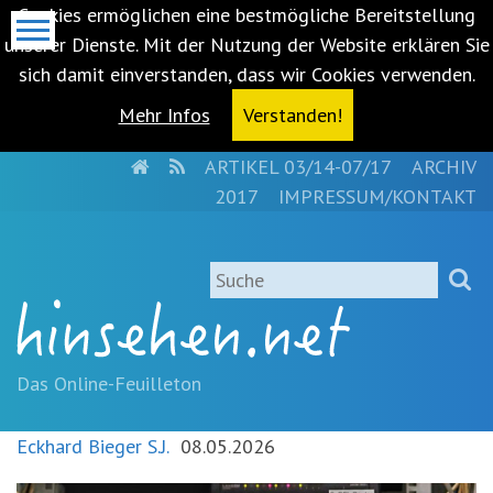
Cookies ermöglichen eine bestmögliche Bereitstellung
unserer Dienste. Mit der Nutzung der Website erklären Sie
sich damit einverstanden, dass wir Cookies verwenden.
Mehr Infos
Verstanden!
HOME
RSS
ARTIKEL 03/14-07/17
ARCHIV
Metanavigation
2017
IMPRESSUM/KONTAKT
Navigationsabkürzungen
Zum
Suche
Inhalt
springen
(Accesskey
'1')
Zur
Das Online-Feuilleton
Navigation
springen
Eckhard Bieger S.J.
08.05.2026
(Accesskey