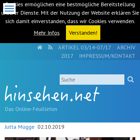
Cookies ermöglichen eine bestmögliche Bereitstellung
unserer Dienste. Mit der Nutzung der Website erklären Sie
sich damit einverstanden, dass wir Cookies verwenden.
Mehr Infos
Verstanden!
HOME
RSS
ARTIKEL 03/14-07/17
ARCHIV
Metanavigation
2017
IMPRESSUM/KONTAKT
Navigationsabkürzungen
Zum
Suche
Inhalt
springen
(Accesskey
'1')
Zur
Das Online-Feuilleton
Navigation
springen
Jutta Mügge
02.10.2019
(Accesskey