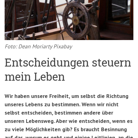
'3')
Zur
Suche
springen
(Accesskey
'2')
Foto: Dean Moriarty Pixabay
Entscheidungen steuern
mein Leben
Wir haben unsere Freiheit, um selbst die Richtung
unseres Lebens zu bestimmen. Wenn wir nicht
selbst entscheiden, bestimmen andere über
unseren Lebensweg. Aber wie entscheiden, wenn es
zu viele Möglichkeiten gib? Es braucht Besinnung
auf das, worum es geht und einige Leitlinien, an die