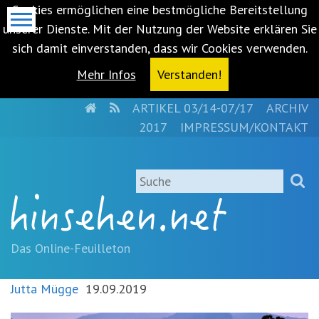
Cookies ermöglichen eine bestmögliche Bereitstellung
unserer Dienste. Mit der Nutzung der Website erklären Sie
sich damit einverstanden, dass wir Cookies verwenden.
Mehr Infos
Verstanden!
HOME
RSS
ARTIKEL 03/14-07/17
ARCHIV
Metanavigation
2017
IMPRESSUM/KONTAKT
Navigationsabkürzungen
Zum
Suche
Inhalt
springen
(Accesskey
'1')
Zur
Das Online-Feuilleton
Navigation
springen
Jutta Mügge
19.09.2019
(Accesskey