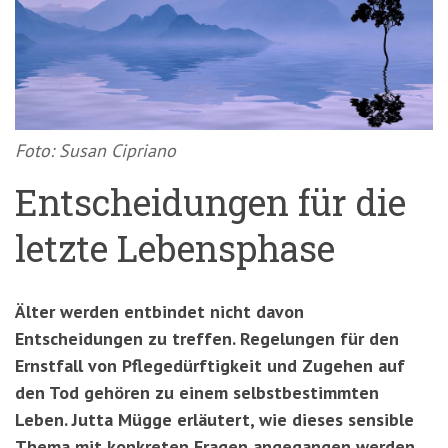
'3')
Zur
Suche
springen
(Accesskey
'2')
Foto: Susan Cipriano
Entscheidungen für die
letzte Lebensphase
Älter werden entbindet nicht davon
Entscheidungen zu treffen. Regelungen für den
Ernstfall von Pflegedürftigkeit und Zugehen auf
den Tod gehören zu einem selbstbestimmten
Leben. Jutta Mügge erläutert, wie dieses sensible
Thema mit konkreten Fragen angegangen werden