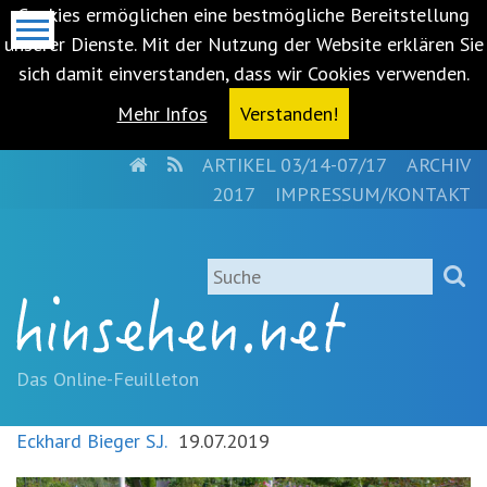
Cookies ermöglichen eine bestmögliche Bereitstellung
unserer Dienste. Mit der Nutzung der Website erklären Sie
sich damit einverstanden, dass wir Cookies verwenden.
Mehr Infos
Verstanden!
HOME
RSS
ARTIKEL 03/14-07/17
ARCHIV
Metanavigation
2017
IMPRESSUM/KONTAKT
Navigationsabkürzungen
Zum
Suche
Inhalt
springen
(Accesskey
'1')
Zur
Das Online-Feuilleton
Navigation
springen
Eckhard Bieger S.J.
19.07.2019
(Accesskey