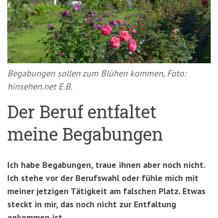
'3')
Zur
Suche
springen
(Accesskey
'2')
Begabungen sollen zum Blühen kommen, Foto:
hinsehen.net E.B.
Der Beruf entfaltet
meine Begabungen
Ich habe Begabungen, traue ihnen aber noch nicht.
Ich stehe vor der Berufswahl oder fühle mich mit
meiner jetzigen Tätigkeit am falschen Platz. Etwas
steckt in mir, das noch nicht zur Entfaltung
gekommen ist.