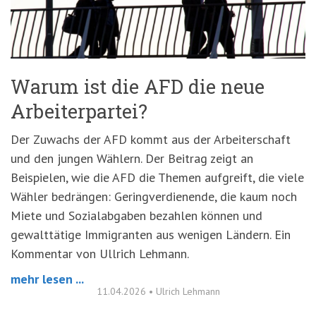
'3')
Zur
Suche
springen
(Accesskey
'2')
Warum ist die AFD die neue
Arbeiterpartei?
Der Zuwachs der AFD kommt aus der Arbeiterschaft
und den jungen Wählern. Der Beitrag zeigt an
Beispielen, wie die AFD die Themen aufgreift, die viele
Wähler bedrängen: Geringverdienende, die kaum noch
Miete und Sozialabgaben bezahlen können und
gewalttätige Immigranten aus wenigen Ländern. Ein
Kommentar von Ullrich Lehmann.
mehr lesen ...
11.04.2026
•
Ulrich Lehmann