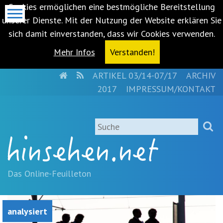
Cookies ermöglichen eine bestmögliche Bereitstellung
unserer Dienste. Mit der Nutzung der Website erklären Sie
sich damit einverstanden, dass wir Cookies verwenden.
Mehr Infos
Verstanden!
HOME
RSS
ARTIKEL 03/14-07/17
ARCHIV
Metanavigation
2017
IMPRESSUM/KONTAKT
Navigationsabkürzungen
Zum
Suche
Inhalt
springen
(Accesskey
'1')
Zur
Das Online-Feuilleton
Navigation
springen
(Accesskey
analysiert