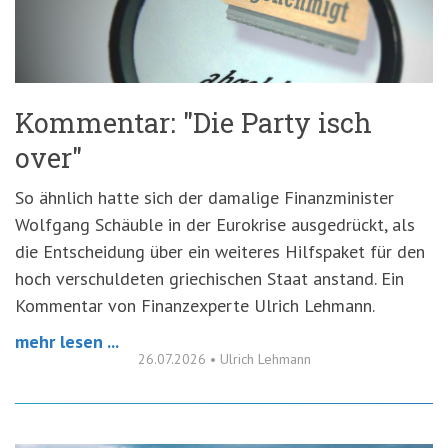
'3')
Zur
Suche
springen
(Accesskey
'2')
Kommentar: "Die Party isch
over"
So ähnlich hatte sich der damalige Finanzminister
Wolfgang Schäuble in der Eurokrise ausgedrückt, als
die Entscheidung über ein weiteres Hilfspaket für den
hoch verschuldeten griechischen Staat anstand. Ein
Kommentar von Finanzexperte Ulrich Lehmann.
mehr lesen ...
26.07.2026
•
Ulrich Lehmann