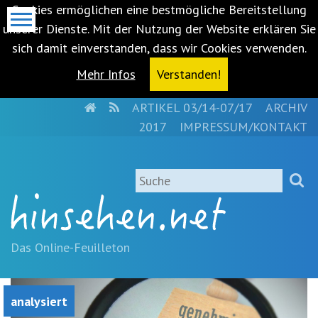
Cookies ermöglichen eine bestmögliche Bereitstellung
unserer Dienste. Mit der Nutzung der Website erklären Sie
sich damit einverstanden, dass wir Cookies verwenden.
Mehr Infos
Verstanden!
HOME
RSS
ARTIKEL 03/14-07/17
ARCHIV
Metanavigation
2017
IMPRESSUM/KONTAKT
Navigationsabkürzungen
Zum
Suche
Inhalt
springen
(Accesskey
'1')
Zur
Das Online-Feuilleton
Navigation
springen
(Accesskey
analysiert