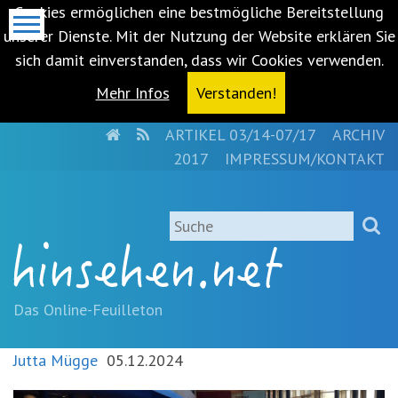
Cookies ermöglichen eine bestmögliche Bereitstellung
unserer Dienste. Mit der Nutzung der Website erklären Sie
sich damit einverstanden, dass wir Cookies verwenden.
Mehr Infos
Verstanden!
HOME
RSS
ARTIKEL 03/14-07/17
ARCHIV
Metanavigation
2017
IMPRESSUM/KONTAKT
Navigationsabkürzungen
Zum
Suche
Inhalt
springen
(Accesskey
'1')
Zur
Das Online-Feuilleton
Navigation
springen
Jutta Mügge
05.12.2024
(Accesskey