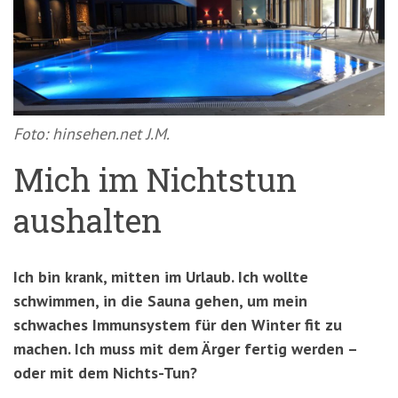
'3')
Zur
Suche
springen
(Accesskey
'2')
Foto: hinsehen.net J.M.
Mich im Nichtstun
aushalten
Ich bin krank, mitten im Urlaub. Ich wollte
schwimmen, in die Sauna gehen, um mein
schwaches Immunsystem für den Winter fit zu
machen. Ich muss mit dem Ärger fertig werden –
oder mit dem Nichts-Tun?