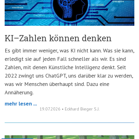
'3')
Zur
Suche
springen
(Accesskey
'2')
KI–Zahlen können denken
Es gibt immer weniger, was KI nicht kann. Was sie kann,
erledigt sie auf jeden Fall schneller als wir. Es sind
Zahlen, mit denen Künstliche Intelligenz denkt. Seit
2022 zwingt uns ChatGPT, uns darüber klar zu werden,
was wir Menschen überhaupt sind. Dazu eine
Annäherung.
mehr lesen ...
19.07.2026
•
Eckhard Bieger S.J.