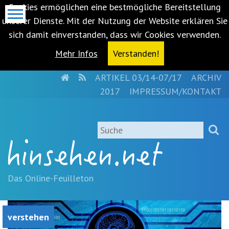
Cookies ermöglichen eine bestmögliche Bereitstellung
unserer Dienste. Mit der Nutzung der Website erklären Sie
sich damit einverstanden, dass wir Cookies verwenden.
Mehr Infos
Verstanden!
HOME
RSS
ARTIKEL 03/14-07/17
ARCHIV
Metanavigation
2017
IMPRESSUM/KONTAKT
Navigationsabkürzungen
Zum
Suche
Inhalt
springen
(Accesskey
'1')
Zur
Das Online-Feuilleton
Navigation
springen
(Accesskey
verstehen