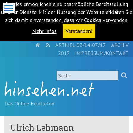
Cookies ermöglichen eine bestmögliche Bereitstellung
unserer Dienste. Mit der Nutzung der Website erklären Sie
sich damit einverstanden, dass wir Cookies verwenden.
Mehr Infos
Verstanden!
HOME
RSS
ARTIKEL 03/14-07/17
ARCHIV
Metanavigation
2017
IMPRESSUM/KONTAKT
Navigationsabkürzungen
Zum
Suche
Inhalt
springen
(Accesskey
'1')
Zur
Das Online-Feuilleton
Navigation
springen
(Accesskey
Ulrich Lehmann