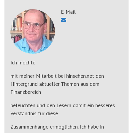
'3')
Zur
Suche
E-Mail
springen
(Accesskey
'2')
Ich möchte
mit meiner Mitarbeit bei hinsehen.net den
Hintergrund aktueller Themen aus dem
Finanzbereich
beleuchten und den Lesern damit ein besseres
Verständnis für diese
Zusammenhänge ermöglichen. Ich habe in