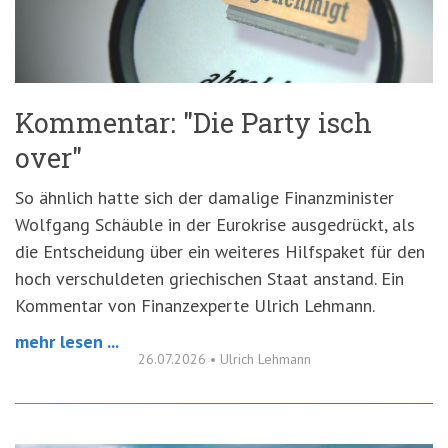
'3')
Zur
Suche
springen
(Accesskey
'2')
Kommentar: "Die Party isch
over"
So ähnlich hatte sich der damalige Finanzminister
Wolfgang Schäuble in der Eurokrise ausgedrückt, als
die Entscheidung über ein weiteres Hilfspaket für den
hoch verschuldeten griechischen Staat anstand. Ein
Kommentar von Finanzexperte Ulrich Lehmann.
mehr lesen ...
26.07.2026
•
Ulrich Lehmann