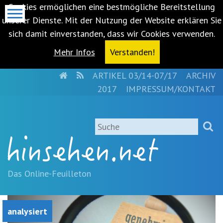
Cookies ermöglichen eine bestmögliche Bereitstellung
unserer Dienste. Mit der Nutzung der Website erklären Sie
sich damit einverstanden, dass wir Cookies verwenden.
Mehr Infos
Verstanden!
HOME
RSS
ARTIKEL 03/14-07/17
ARCHIV
Metanavigation
2017
IMPRESSUM/KONTAKT
Navigationsabkürzungen
Zum
Suche
Inhalt
springen
(Accesskey
'1')
Zur
Das Online-Feuilleton
Navigation
springen
(Accesskey
analysiert