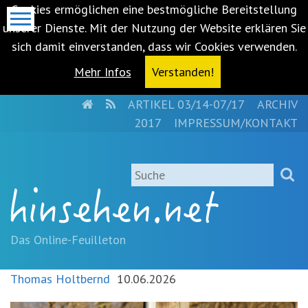
Cookies ermöglichen eine bestmögliche Bereitstellung
unserer Dienste. Mit der Nutzung der Website erklären Sie
sich damit einverstanden, dass wir Cookies verwenden.
Mehr Infos
Verstanden!
HOME
RSS
ARTIKEL 03/14-07/17
ARCHIV
Metanavigation
2017
IMPRESSUM/KONTAKT
Navigationsabkürzungen
Zum
Suche
Inhalt
springen
(Accesskey
'1')
Zur
Das Online-Feuilleton
Navigation
springen
Thomas Holtbernd
10.06.2026
(Accesskey