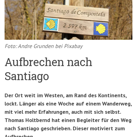
'3')
Zur
Suche
springen
(Accesskey
'2')
Foto: Andre Grunden bei Pixabay
Aufbrechen nach
Santiago
Der Ort weit im Westen, am Rand des Kontinents,
lockt. Länger als eine Woche auf einem Wanderweg,
mit viel mehr Erfahrungen, auch mit sich selbst.
Thomas Holtbernd hat einen Begleiter für den Weg
nach Santiago geschrieben. Dieser motiviert zum
Aufbrechen.