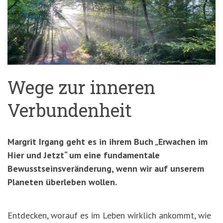
'3')
Zur
Suche
springen
(Accesskey
'2')
Wege zur inneren
Verbundenheit
Margrit Irgang geht es in ihrem Buch „Erwachen im
Hier und Jetzt“ um eine fundamentale
Bewusstseinsveränderung, wenn wir auf unserem
Planeten überleben wollen.
Entdecken, worauf es im Leben wirklich ankommt, wie