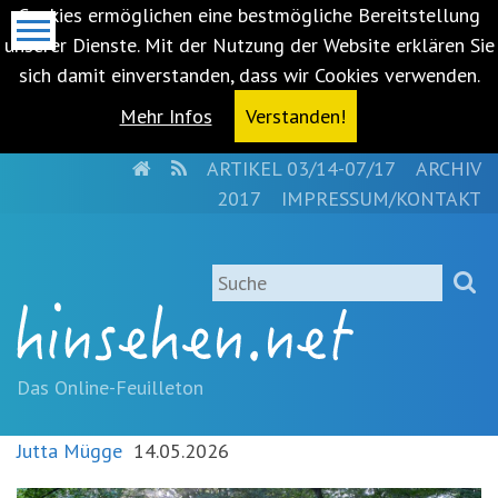
Cookies ermöglichen eine bestmögliche Bereitstellung
unserer Dienste. Mit der Nutzung der Website erklären Sie
sich damit einverstanden, dass wir Cookies verwenden.
Mehr Infos
Verstanden!
HOME
RSS
ARTIKEL 03/14-07/17
ARCHIV
Metanavigation
2017
IMPRESSUM/KONTAKT
Navigationsabkürzungen
Zum
Suche
Inhalt
springen
(Accesskey
'1')
Zur
Das Online-Feuilleton
Navigation
springen
Jutta Mügge
14.05.2026
(Accesskey