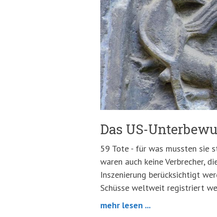
springen
(Accesskey
'2')
Das US-Unterbewus
59 Tote - für was mussten sie 
waren auch keine Verbrecher, d
Inszenierung berücksichtigt wer
Schüsse weltweit registriert w
mehr lesen ...