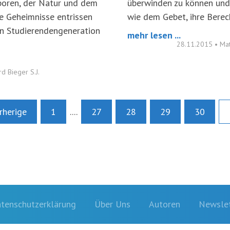
boren, der Natur und dem
überwinden zu können und
e Geheimnisse entrissen
wie dem Gebet, ihre Berec
en Studierendengeneration
mehr lesen ...
28.11.2015
•
Mat
rd Bieger S.J.
rherige
1
....
27
28
29
30
tenschutzerklärung
Über Uns
Autoren
Newslet
Navigation
überspringen