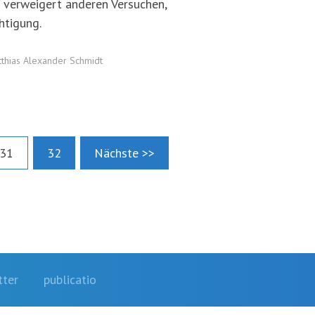
 verweigert anderen Versuchen,
htigung.
thias Alexander Schmidt
31
32
Nächste >>
ter
publicatio