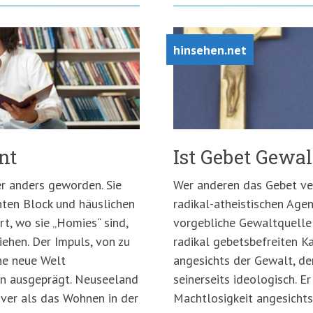
hinsehen.net
nt
Ist Gebet Gewal
r anders geworden. Sie
Wer anderen das Gebet verb
nten Block und häuslichen
radikal-atheistischen Age
rt, wo sie „Homies“ sind,
vorgebliche Gewaltquelle 
ziehen. Der Impuls, von zu
radikal gebetsbefreiten 
e neue Welt
angesichts der Gewalt, der
gen ausgeprägt. Neuseeland
seinerseits ideologisch. E
iver als das Wohnen in der
Machtlosigkeit angesichts