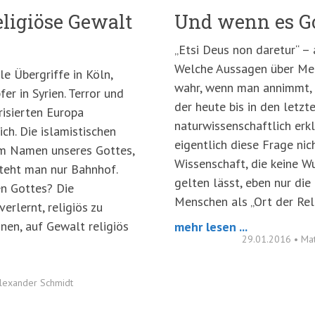
ligiöse Gewalt
Und wenn es Go
„Etsi Deus non daretur“ –
Welche Aussagen über Me
le Übergriffe in Köln,
wahr, wenn man annimmt, d
er in Syrien. Terror und
der heute bis in den letz
risierten Europa
naturwissenschaftlich erk
ch. Die islamistischen
eigentlich diese Frage nic
im Namen unseres Gottes,
Wissenschaft, die keine W
steht man nur Bahnhof.
gelten lässt, eben nur di
n Gottes? Die
Menschen als „Ort der Reli
erlernt, religiös zu
nen, auf Gewalt religiös
mehr lesen ...
29.01.2016
•
Mat
Alexander Schmidt