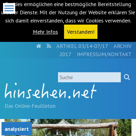
Cookies ermöglichen eine bestmögliche Bereitstellung
unserer Dienste. Mit der Nutzung der Website erklären Sie
sich damit einverstanden, dass wir Cookies verwenden.
Mehr Infos
Verstanden!
HOME
RSS
ARTIKEL 03/14-07/17
ARCHIV
Metanavigation
2017
IMPRESSUM/KONTAKT
Navigationsabkürzungen
Zum
Suche
Inhalt
springen
(Accesskey
'1')
Zur
Das Online-Feuilleton
Navigation
springen
(Accesskey
analysiert