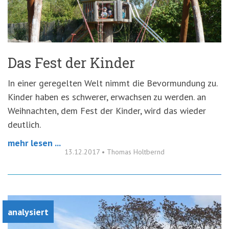
'3')
Zur
Suche
springen
(Accesskey
'2')
Das Fest der Kinder
In einer geregelten Welt nimmt die Bevormundung zu.
Kinder haben es schwerer, erwachsen zu werden. an
Weihnachten, dem Fest der Kinder, wird das wieder
deutlich.
mehr lesen ...
13.12.2017
•
Thomas Holtbernd
analysiert